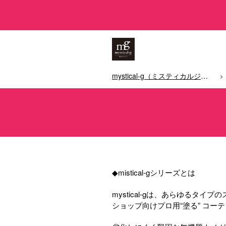
mystical-g（ミスティカルジー）/神秘のガラス（スマホガラスコーティング）トップ
◆mistical-gシリーズとは
mystical-gは、あらゆるタ
ショップ向けプロ用“塗る” コー