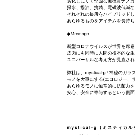
劣化しにくく堅固な無機質ナノガ
撥水、撥油、抗菌、電磁波低減な
それぞれの長所をハイブリッドし
あらゆるものをアイテムを長持ち
◆Message
新型コロナウイルスが世界を席巻
皮肉にも同時に人間の根本的な生
ユニバーサルな考え方が見直され
弊社は、mystical-g / 神秘
モノを大事にする(エコロジー、
あらゆるモノに恒常的に抗菌力を
安心、安全に寄与するという側面
mystical-g（ミスティカル