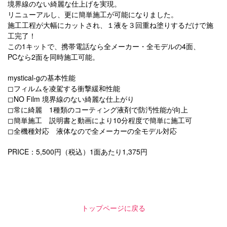
境界線のない綺麗な仕上げを実現。
リニューアルし、更に簡単施工が可能になりました。
施工工程が大幅にカットされ、１液を３回重ね塗りするだけで施
工完了！
この1キットで、携帯電話なら全メーカー・全モデルの4面、
PCなら2面を同時施工可能。
mystical-gの基本性能
◻︎フィルムを凌駕する衝撃緩和性能
◻︎NO Film 境界線のない綺麗な仕上がり
◻︎常に綺麗 1種類のコーティング液剤で防汚性能が向上
◻︎簡単施工 説明書と動画により10分程度で簡単に施工可
◻︎全機種対応 液体なので全メーカーの全モデル対応
PRICE：5,500円（税込）1面あたり1,375円
トップページに戻る