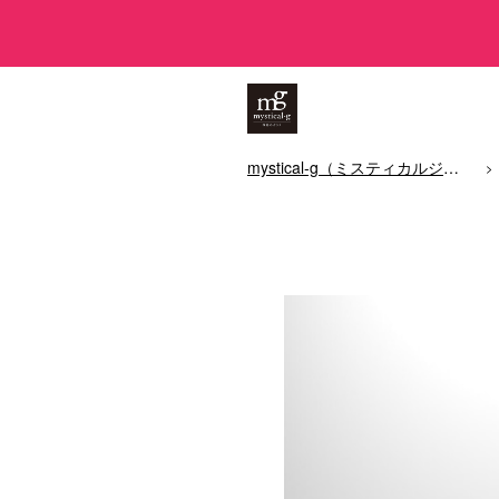
mystical-g（ミスティカルジー）/神秘のガラス（スマホガラスコーティング）トップ