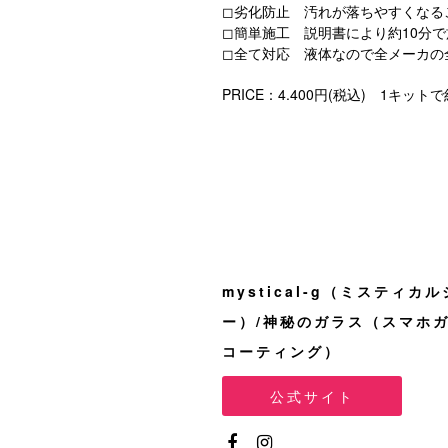
◻︎劣化防止 汚れが落ちやすくな
◻︎簡単施工 説明書により約10分
◻︎全て対応 液体なので全メーカ
PRICE：4.400円(税込) 1キ
mystical-g（ミスティカル
ー）/神秘のガラス（スマホ
コーティング）
公式サイト