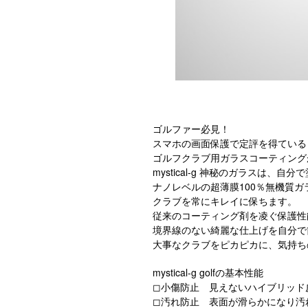
ゴルファー必見！
スマホの画面保護で定評を得ている「my
ゴルフクラブ用ガラスコーティング
mystical-g 神秘のガラスは、
ナノレベルの超薄膜100％無機質
クラブを常にキレイに保ちます。
従来のコーティング剤を凌ぐ保護性
境界線のない綺麗な仕上げを自分で
大事なクラブをピカピカに、気持ち
mystical-g golfの基本性能
◻︎小傷防止 見えないハイブリッド
◻︎汚れ防止 表面が滑らかになり