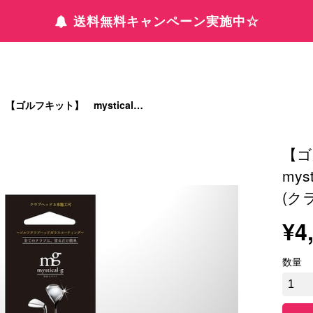
送料無料キャンペーン実施中☆
【ゴルフキット】 mystical-g/神秘のガラス(クラブヘッド3本分)
【
mys
(ク
¥4
数量