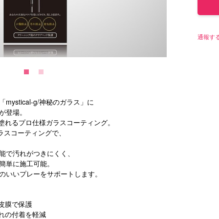
通報す
stical-g/神秘のガラス」に
が登場。
自分で塗れるプロ仕様ガラスコーティング。
ガラスコーティングで、
能で汚れがつきにくく、
簡単に施工可能。
のいいプレーをサポートします。
皮膜で保護
汚れの付着を軽減